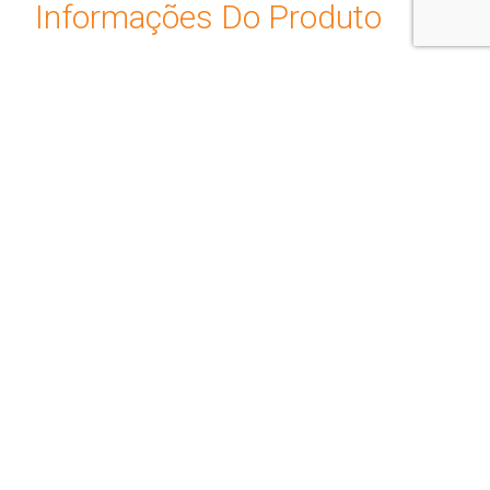
Informações Do Produto
LAREIRA MODELO FOGO PRO
Além de todas as vantagens da linha Fogo Pro, o modelo
pedestal conta também com um exclusivo espaço para
armazenamento de lenha. Isso torna o processo de
acendimento da lareira mais organizado e prático.
Características:
– Cor: Preto Metálico
– Puxador da porta de abertura em aço de fácil
manuseio-
– Controle de combustão ergométrico
– Vedação da porta em corda especial para garantir um
melhor desempenho
– Vidro Cerâmico Schott Robax