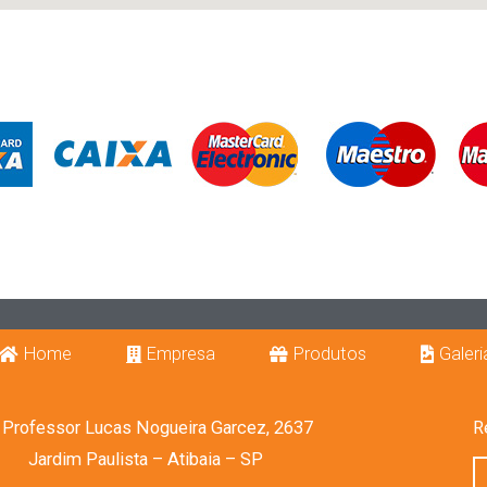
Home
Empresa
Produtos
Galeri
. Professor Lucas Nogueira Garcez, 2637
R
Jardim Paulista – Atibaia – SP