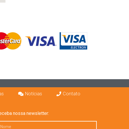
as
Notícias
Contato
eceba nossa newsletter: