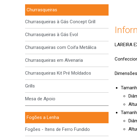
Churrasqueiras
Churrasqueiras à Gás Concept Grill
Infor
Churrasqueiras à Gás Evol
LAREIRA 
Churrasqueiras com Coifa Metálica
Confeccio
Churrasqueiras em Alvenaria
Churrasqueiras Kit Pré Moldados
Dimensões
Grills
Tamanh
Diâ
Mesa de Apoio
Altu
Tamanh
Fogões a Lenha
Diâ
Altu
Fogões - Itens de Ferro Fundido